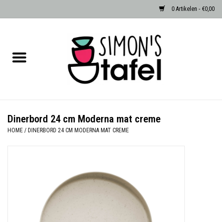
0 Artikelen - €0,00
Home
Serviezen
Accessoires
Dinerbord 24 cm Moderna mat creme
HOME
/
DINERBORD 24 CM MODERNA MAT CREME
Albast waxinehouders van Zenza
Egypte
Dierenlampen
Sale