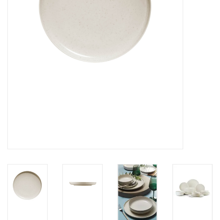
Over Simon's Tafel
Cadeaubonnen