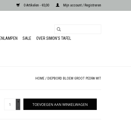
0 Artikelen - €0,00
Mijn account / Registreren
RENLAMPEN
SALE
OVER SIMON'S TAFEL
HOME
/
DIEPBORD BLOEM GROOT PEDRA WIT
+
TOEVOEGEN AAN WINKELWAGEN
-