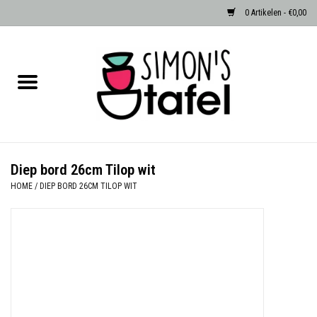
0 Artikelen - €0,00
Home
Serviezen
Accessoires
Diep bord 26cm Tilop wit
HOME
/
DIEP BORD 26CM TILOP WIT
Albast waxinehouders van Zenza
Egypte
Dierenlampen
Sale