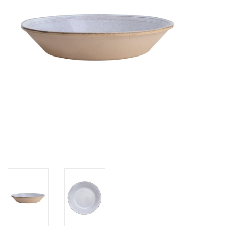
Over Simon's Tafel
Cadeaubonnen