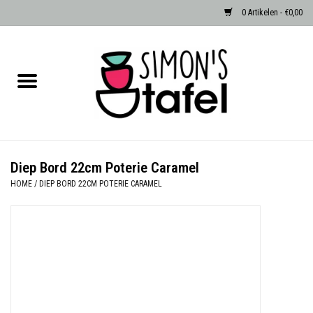
0 Artikelen - €0,00
Home
Serviezen
Accessoires
Diep Bord 22cm Poterie Caramel
HOME
/
DIEP BORD 22CM POTERIE CARAMEL
Albast waxinehouders van Zenza
Egypte
Dierenlampen
Sale