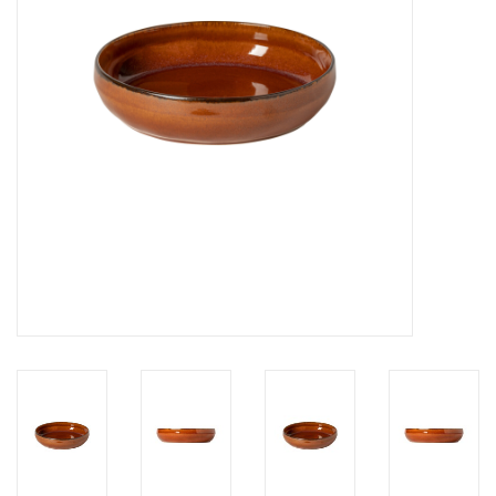
Over Simon's Tafel
Cadeaubonnen