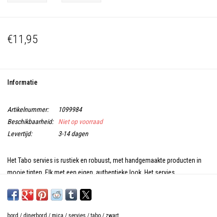
€11,95
Informatie
Artikelnummer:
1099984
Beschikbaarheid:
Niet op voorraad
Levertijd:
3-14 dagen
Het Tabo servies is rustiek en robuust, met handgemaakte producten in
mooie tinten. Elk met een eigen, authentieke look. Het servies
hittebestendig tot 180 °C en kan na gebruik in de vaatwasser worden
gezet. Door de zwarte kleur past de schaal in elk interieur en bij vele
andere serviesstukken.
bord
/
dinerbord
/
mica
/
servies
/
tabo
/
zwart