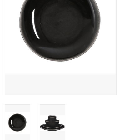
Over Simon's Tafel
Cadeaubonnen