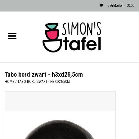
0 Artikelen - €0,00
Home
Serviezen
Accessoires
Tabo bord zwart - h3xd26,5cm
HOME
/
TABO BORD ZWART - H3XD26,5CM
Albast waxinehouders van Zenza
Egypte
Dierenlampen
Sale