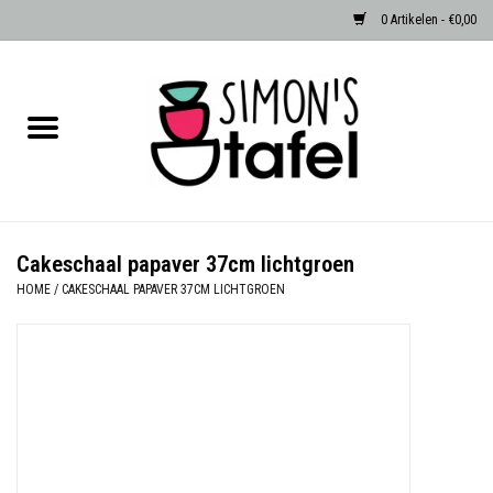
0 Artikelen - €0,00
Home
Serviezen
Accessoires
Cakeschaal papaver 37cm lichtgroen
HOME
/
CAKESCHAAL PAPAVER 37CM LICHTGROEN
Albast waxinehouders van Zenza
Egypte
Dierenlampen
Sale