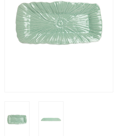
Over Simon's Tafel
Cadeaubonnen