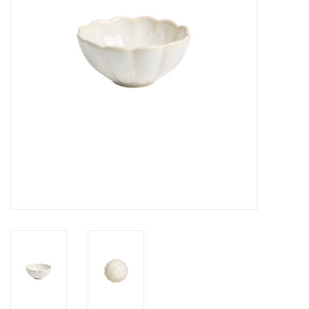
Over Simon's Tafel
Cadeaubonnen