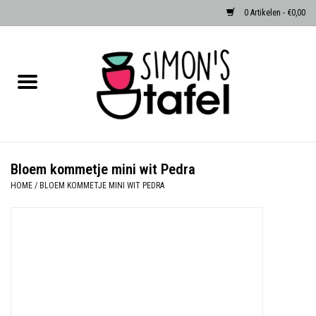
0 Artikelen - €0,00
Home
Serviezen
Accessoires
Bloem kommetje mini wit Pedra
HOME
/
BLOEM KOMMETJE MINI WIT PEDRA
Albast waxinehouders van Zenza
Egypte
Dierenlampen
Sale