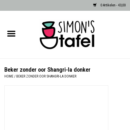
0 Artikelen - €0,00
Home
Serviezen
Accessoires
Beker zonder oor Shangri-la donker
HOME
/
BEKER ZONDER OOR SHANGRI-LA DONKER
Albast waxinehouders van Zenza
Egypte
Dierenlampen
Sale