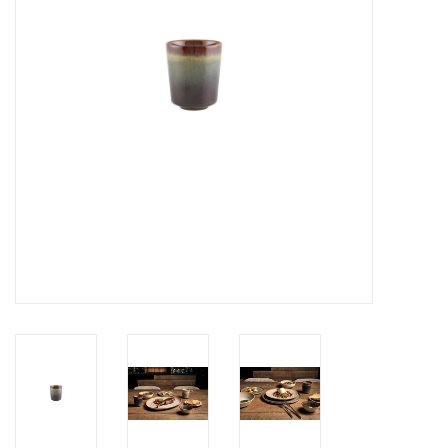
Over Simon's Tafel
Cadeaubonnen