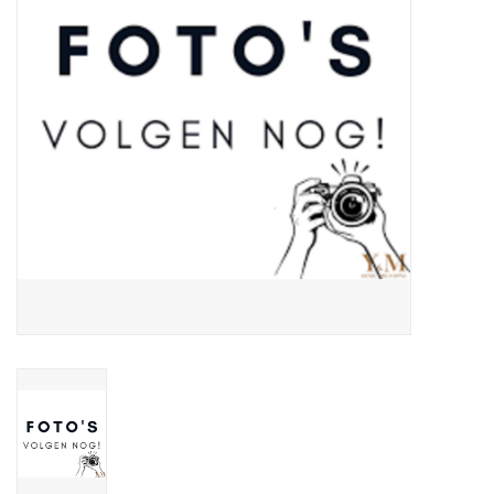
Over Simon's Tafel
Cadeaubonnen