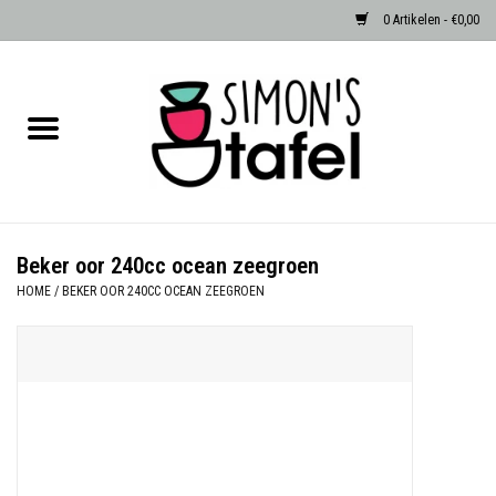
0 Artikelen - €0,00
Home
Serviezen
Accessoires
Beker oor 240cc ocean zeegroen
HOME
/
BEKER OOR 240CC OCEAN ZEEGROEN
Albast waxinehouders van Zenza
Egypte
Dierenlampen
Sale