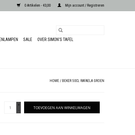
0 Artikelen - €0,00
Mijn account / Registreren
RENLAMPEN
SALE
OVER SIMON'S TAFEL
HOME
/
BEKER 50CL RAFAELA GROEN
+
TOEVOEGEN AAN WINKELWAGEN
-