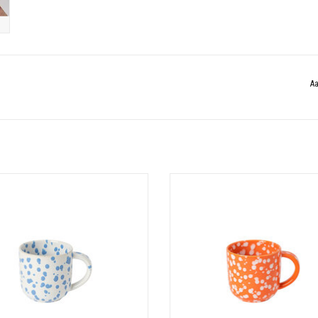
Aa
Materiaal: Stoneware
Materiaal: Stoneware
ing: 13.9 cm X 10 cm Hoogte: 9.7 cm
Afmeting: 13.9 cm X 10 cm Hoogte: 
Inhoud: 494 ML
Inhoud: 494 ML
TOEVOEGEN AAN WINKELWAGEN
TOEVOEGEN AAN WINKELWAGE