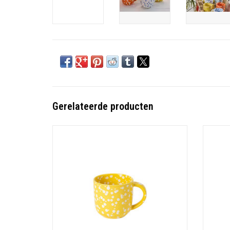
Gerelateerde producten
Materiaal: Stoneware
Afmeting: 13.9 cm X 10 cm Hoogte: 9.7 cm
Afmet
Inhoud: 494 ML
TOEVOEGEN AAN WINKELWAGEN