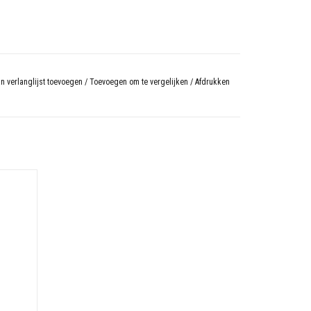
n verlanglijst toevoegen
/
Toevoegen om te vergelijken
/
Afdrukken
9.7 cm
N