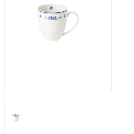
Over Simon's Tafel
Cadeaubonnen