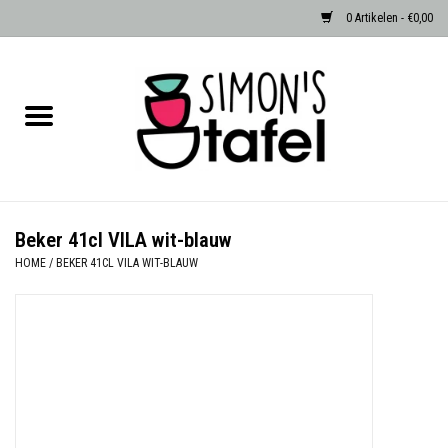
0 Artikelen - €0,00
Home
Serviezen
Accessoires
Beker 41cl VILA wit-blauw
HOME
/
BEKER 41CL VILA WIT-BLAUW
Albast waxinehouders van Zenza
Egypte
Dierenlampen
Sale