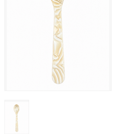
Over Simon's Tafel
Cadeaubonnen