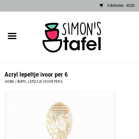
0 Artikelen - €0,00
Home
Serviezen
Accessoires
Acryl lepeltje ivoor per 6
HOME
/
ACRYL LEPELTJE IVOOR PER 6
Albast waxinehouders van Zenza
Egypte
Dierenlampen
Sale